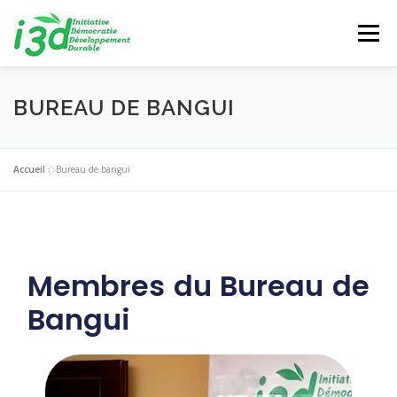
Menu
A PROPOS DE NOUS
NOS ANTENNES
PROJETS
BUREAU DE BANGUI
NOS RÉALISATIONS
GALERIE
ACTUALITÉS
Accueil
»
Bureau de bangui
Membres du Bureau de
Bangui